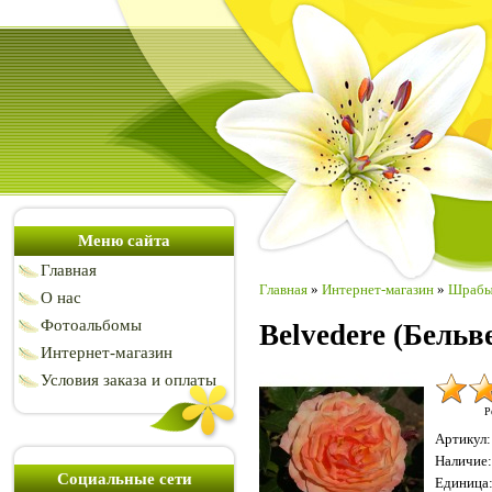
Меню сайта
Главная
Главная
»
Интернет-магазин
»
Шраб
О нас
Фотоальбомы
Belvedere (Бельв
Интернет-магазин
Условия заказа и оплаты
Р
Артикул
:
Наличие
:
Социальные сети
Единица