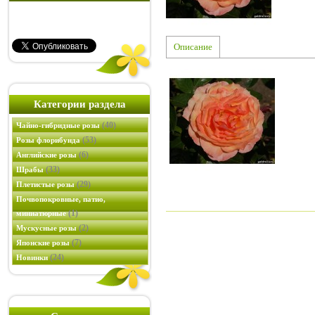
Описание
Категории раздела
(40)
Чайно-гибридные розы
(53)
Розы флорибунда
(6)
Английские розы
(33)
Шрабы
(29)
Плетистые розы
Почвопокровные, патио,
(1)
миниатюрные
(2)
Мускусные розы
(7)
Японские розы
(24)
Новинки