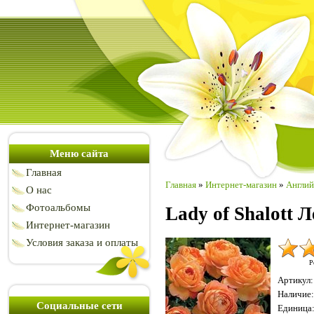
Меню сайта
Главная
Главная
»
Интернет-магазин
»
Англий
О нас
Фотоальбомы
Lady of Shalott 
Интернет-магазин
Условия заказа и оплаты
Р
Артикул
:
Наличие
:
Социальные сети
Единица