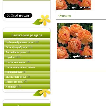
Описание
Категории раздела
(39)
Чайно-гибридные розы
(53)
Розы флорибунда
(6)
Английские розы
(32)
Шрабы
(29)
Плетистые розы
Почвопокровные, патио,
(1)
миниатюрные
(2)
Мускусные розы
(7)
Японские розы
(24)
Новинки