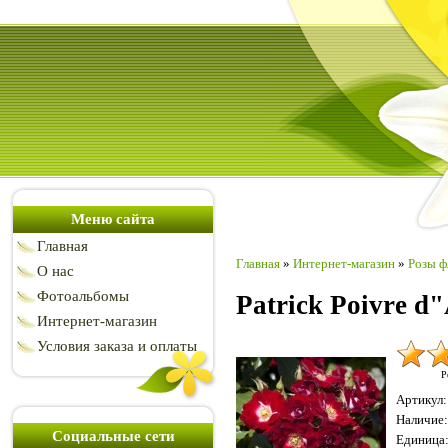
Меню сайта
Главная
Главная
»
Интернет-магазин
»
Розы ф
О нас
Фотоальбомы
Patrick Poivre d
Интернет-магазин
Условия заказа и оплаты
Р
Артикул
:
Наличие
:
Социальные сети
Единица