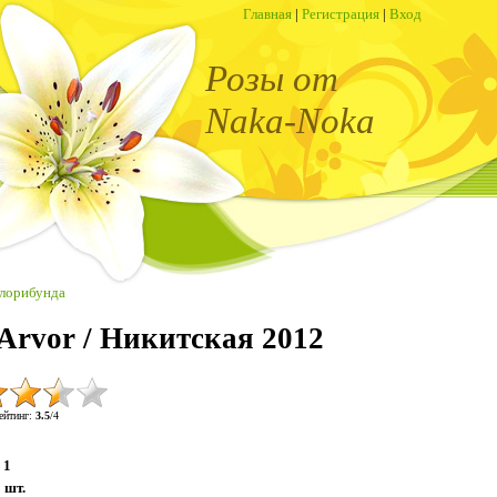
Главная
|
Регистрация
|
Вход
Розы от
Naka-Noka
лорибунда
"Arvor / Никитская 2012
ейтинг
:
3.5
/
4
1
:
шт.