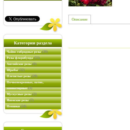
Описание
Категории раздела
(39)
Чайно-гибридные розы
(53)
Розы флорибунда
(6)
Английские розы
(32)
Шрабы
(29)
Плетистые розы
Почвопокровные, патио,
(1)
миниатюрные
(2)
Мускусные розы
(7)
Японские розы
(24)
Новинки