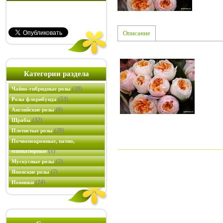
Описание
Категории раздела
(39)
Чайно-гибридные розы
(53)
Розы флорибунда
(6)
Английские розы
(32)
Шрабы
(29)
Плетистые розы
Почвопокровные, патио,
(1)
миниатюрные
(2)
Мускусные розы
(7)
Японские розы
(24)
Новинки