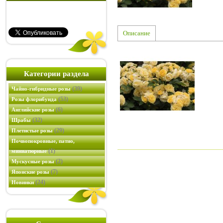
Описание
Категории раздела
(39)
Чайно-гибридные розы
(53)
Розы флорибунда
(6)
Английские розы
(32)
Шрабы
(29)
Плетистые розы
Почвопокровные, патио,
(1)
миниатюрные
(2)
Мускусные розы
(7)
Японские розы
(24)
Новинки