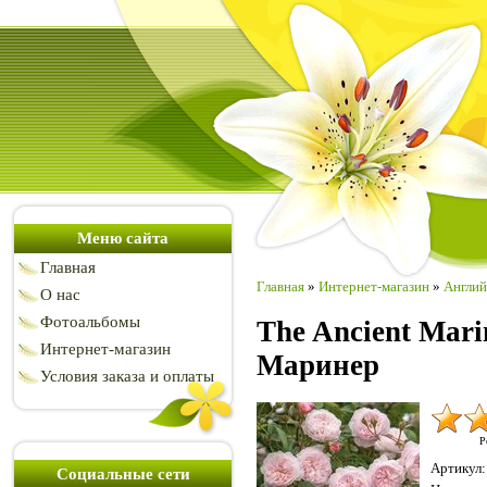
Меню сайта
Главная
Главная
»
Интернет-магазин
»
Англий
О нас
Фотоальбомы
The Ancient Mari
Интернет-магазин
Маринер
Условия заказа и оплаты
Р
Артикул
:
Социальные сети