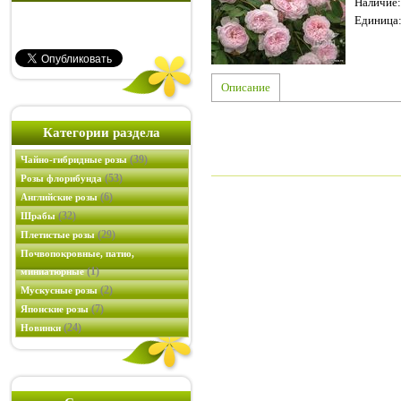
Наличие
:
Единица
Описание
Категории раздела
(39)
Чайно-гибридные розы
(53)
Розы флорибунда
(6)
Английские розы
(32)
Шрабы
(29)
Плетистые розы
Почвопокровные, патио,
(1)
миниатюрные
(2)
Мускусные розы
(7)
Японские розы
(24)
Новинки