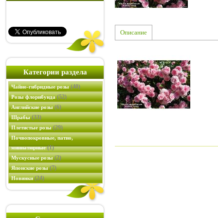
Описание
Категории раздела
(40)
Чайно-гибридные розы
(52)
Розы флорибунда
(6)
Английские розы
(33)
Шрабы
(29)
Плетистые розы
Почвопокровные, патио,
(1)
миниатюрные
(2)
Мускусные розы
(7)
Японские розы
(24)
Новинки