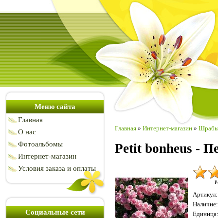
Меню сайта
Главная
Главная
»
Интернет-магазин
»
Шраб
О нас
Фотоальбомы
Petit bonheus - 
Интернет-магазин
Условия заказа и оплаты
Р
Артикул
:
Наличие
:
Социальные сети
Единица