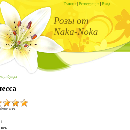
Главная
|
Регистрация
|
Вход
Розы от
Naka-Noka
лорибунда
несса
ейтинг
:
5.0
/
1
1
:
шт.