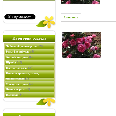
Описание
Категории раздела
(39)
Чайно-гибридные розы
(53)
Розы флорибунда
(6)
Английские розы
(32)
Шрабы
(29)
Плетистые розы
Почвопокровные, патио,
(1)
миниатюрные
(2)
Мускусные розы
(7)
Японские розы
(24)
Новинки