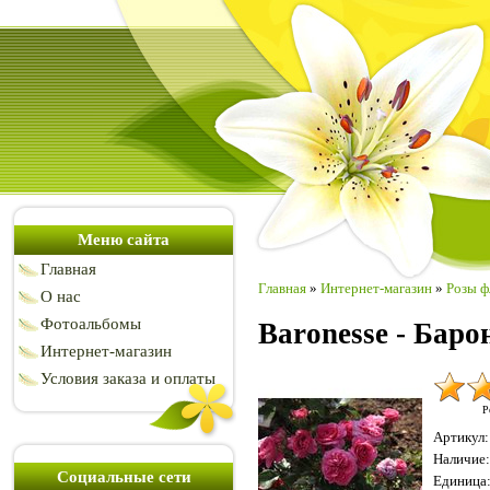
Меню сайта
Главная
Главная
»
Интернет-магазин
»
Розы ф
О нас
Фотоальбомы
Baronesse - Баро
Интернет-магазин
Условия заказа и оплаты
Р
Артикул
:
Наличие
:
Социальные сети
Единица