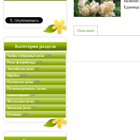
Наличие
:
Единица
Описание
Категории раздела
(39)
Чайно-гибридные розы
(53)
Розы флорибунда
(6)
Английские розы
(32)
Шрабы
(29)
Плетистые розы
Почвопокровные, патио,
(1)
миниатюрные
(2)
Мускусные розы
(7)
Японские розы
(24)
Новинки