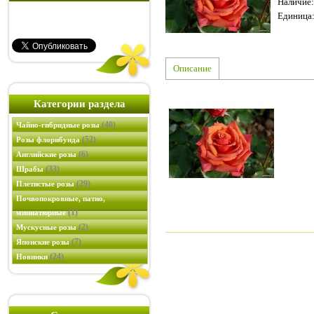
Наличие
:
Единица
Описание
Категории раздела
(40)
Чайно-гибридные розы
(52)
Розы флорибунда
(6)
Английские розы
(33)
Шрабы
(29)
Плетистые розы
Почвопокровные, патио,
(1)
миниатюрные
(2)
Мускусные розы
(7)
Японские розы
(24)
Новинки