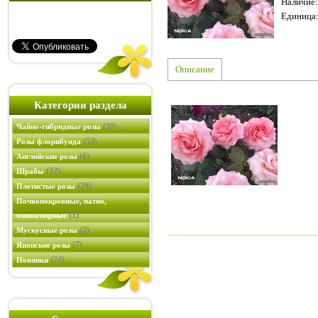
Наличие
:
Единица
Описание
Категории раздела
(39)
Чайно-гибридные розы
(53)
Розы флорибунда
(6)
Английские розы
(32)
Шрабы
(29)
Плетистые розы
Почвопокровные, патио,
(1)
миниатюрные
(2)
Мускусные розы
(7)
Японские розы
(24)
Новинки