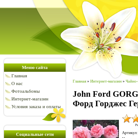
Меню сайта
Главная
Главная
»
Интернет-магазин
»
Чайно-
О нас
Фотоальбомы
John Ford GORG
Интернет-магазин
Форд Горджес Ге
Условия заказа и оплаты
Ре
Артикул
:
Социальные сети