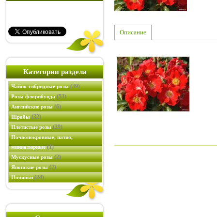
Описание
Категории раздела
(39)
Чайно-гибридные розы
(53)
Розы флорибунда
(6)
Английские розы
(32)
Шрабы
(29)
Плетистые розы
Почвопокровные, патио,
(1)
миниатюрные
(2)
Мускусные розы
(7)
Японские розы
(24)
Новинки