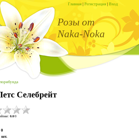
Главная
|
Регистрация
|
Вход
Розы от
Naka-Noka
лорибунда
 Летс Селебрейт
ейтинг
:
0.0
/
0
0
:
шт.