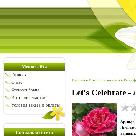
Меню сайта
Главная
Главная
»
Интернет-магазин
»
Розы ф
О нас
Фотоальбомы
Let's Celebrate -
Интернет-магазин
Условия заказа и оплаты
Р
Артикул
:
Наличие
:
Социальные сети
Единица