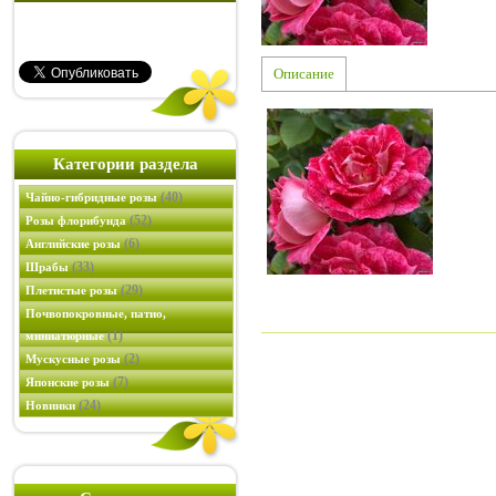
Описание
Категории раздела
(40)
Чайно-гибридные розы
(52)
Розы флорибунда
(6)
Английские розы
(33)
Шрабы
(29)
Плетистые розы
Почвопокровные, патио,
(1)
миниатюрные
(2)
Мускусные розы
(7)
Японские розы
(24)
Новинки