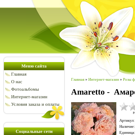
Меню сайта
Главная
Главная
»
Интернет-магазин
»
Розы ф
О нас
Фотоальбомы
Amaretto - Амар
Интернет-магазин
Условия заказа и оплаты
Р
Артикул
:
Наличие
:
Социальные сети
Единица