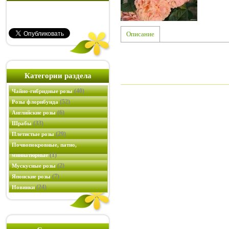
Описание
Категории раздела
(40)
Чайно-гибридные розы
(52)
Розы флорибунда
(6)
Английские розы
(33)
Шрабы
(29)
Плетистые розы
Почвопокровные, патио,
(1)
миниатюрные
(2)
Мускусные розы
(7)
Японские розы
(24)
Новинки