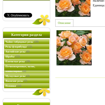
Наличие
:
Единица
Описание
Категории раздела
(39)
Чайно-гибридные розы
(53)
Розы флорибунда
(6)
Английские розы
(32)
Шрабы
(29)
Плетистые розы
Почвопокровные, патио,
(1)
миниатюрные
(2)
Мускусные розы
(7)
Японские розы
(24)
Новинки