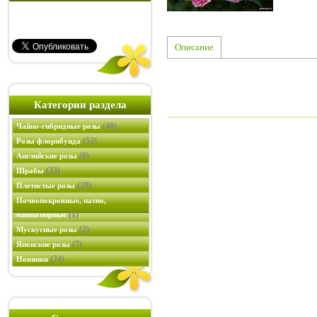
Описание
Категории раздела
(40)
Чайно-гибридные розы
(52)
Розы флорибунда
(6)
Английские розы
(33)
Шрабы
(29)
Плетистые розы
Почвопокровные, патио,
(1)
миниатюрные
(2)
Мускусные розы
(7)
Японские розы
(24)
Новинки