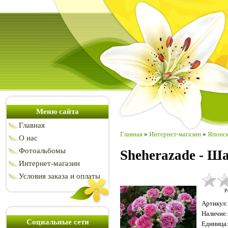
Меню сайта
Главная
Главная
»
Интернет-магазин
»
Японск
О нас
Фотоальбомы
Sheherazade - Ш
Интернет-магазин
Условия заказа и оплаты
Р
Артикул
:
Наличие
:
Социальные сети
Единица