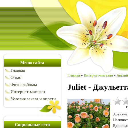
Меню сайта
Главная
Главная
»
Интернет-магазин
»
Англий
О нас
Фотоальбомы
Juliet - Джульетт
Интернет-магазин
Условия заказа и оплаты
Р
Артикул
:
Наличие
:
Социальные сети
Единица