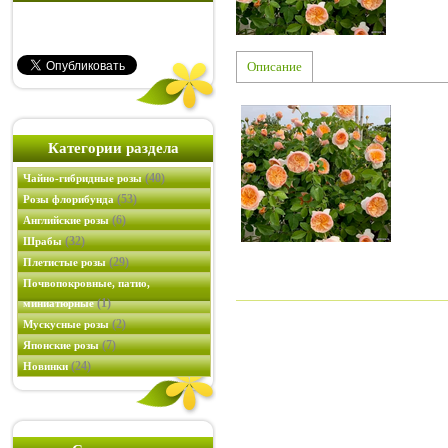
Описание
Категории раздела
(40)
Чайно-гибридные розы
(53)
Розы флорибунда
(6)
Английские розы
(32)
Шрабы
(29)
Плетистые розы
Почвопокровные, патио,
(1)
миниатюрные
(2)
Мускусные розы
(7)
Японские розы
(24)
Новинки