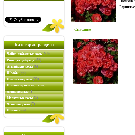
Наличие
:
Единица
Описание
Категории раздела
(40)
Чайно-гибридные розы
(52)
Розы флорибунда
(6)
Английские розы
(33)
Шрабы
(29)
Плетистые розы
Почвопокровные, патио,
(1)
миниатюрные
(2)
Мускусные розы
(7)
Японские розы
(24)
Новинки