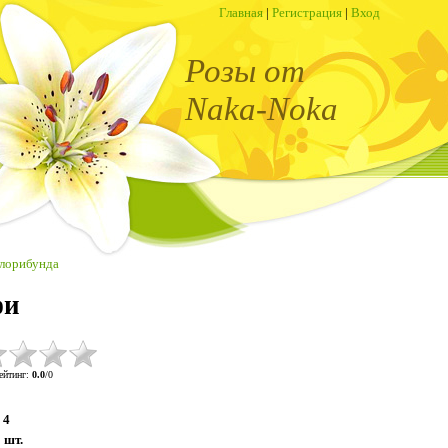
Главная
|
Регистрация
|
Вход
Розы от
Naka-Noka
лорибунда
фи
ейтинг
:
0.0
/
0
4
:
шт.