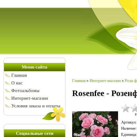
Меню сайта
Главная
Главная
»
Интернет-магазин
»
Розы ф
О нас
Фотоальбомы
Rosenfee - Розен
Интернет-магазин
Условия заказа и оплаты
Р
Артикул
:
Наличие
:
Социальные сети
Единица