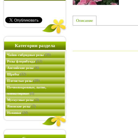
Описание
Категории раздела
(39)
Чайно-гибридные розы
(53)
Розы флорибунда
(6)
Английские розы
(32)
Шрабы
(29)
Плетистые розы
Почвопокровные, патио,
(1)
миниатюрные
(2)
Мускусные розы
(7)
Японские розы
(24)
Новинки