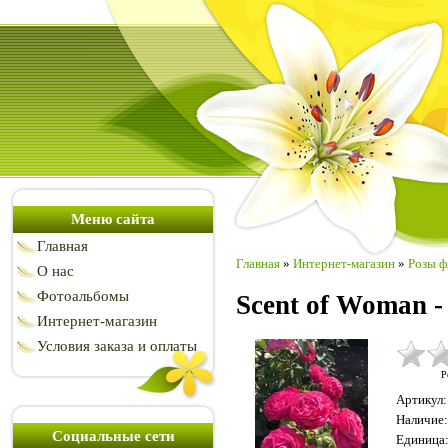
Меню сайта
Главная
Главная
»
Интернет-магазин
»
Розы ф
О нас
Фотоальбомы
Scent of Woman 
Интернет-магазин
Условия заказа и оплаты
Р
Артикул
:
Наличие
:
Социальные сети
Единица