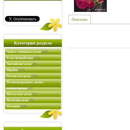
Описание
Категории раздела
(40)
Чайно-гибридные розы
(52)
Розы флорибунда
(6)
Английские розы
(33)
Шрабы
(29)
Плетистые розы
Почвопокровные, патио,
(1)
миниатюрные
(2)
Мускусные розы
(7)
Японские розы
(24)
Новинки