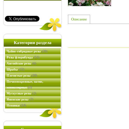
Описание
Категории раздела
(39)
Чайно-гибридные розы
(53)
Розы флорибунда
(6)
Английские розы
(32)
Шрабы
(29)
Плетистые розы
Почвопокровные, патио,
(1)
миниатюрные
(2)
Мускусные розы
(7)
Японские розы
(24)
Новинки