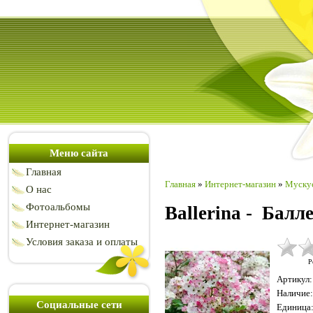
Меню сайта
Главная
Главная
»
Интернет-магазин
»
Муску
О нас
Фотоальбомы
Ballerina - Балл
Интернет-магазин
Условия заказа и оплаты
Р
Артикул
:
Наличие
:
Социальные сети
Единица