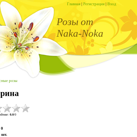
Главная
|
Регистрация
|
Вход
Розы от
Naka-Noka
сные розы
ерина
ейтинг
:
0.0
/
0
0
:
шт.