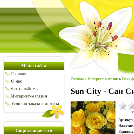
Меню сайта
Главная
Главная
»
Интернет-магазин
»
Розы ф
О нас
Фотоальбомы
Sun City - Сан С
Интернет-магазин
Условия заказа и оплаты
Р
Артикул
:
Наличие
:
Социальные сети
Единица