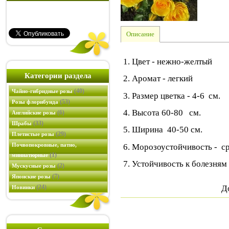
Описание
1. Цвет - нежно-желтый
Категории раздела
2. Аромат - легкий
(40)
Чайно-гибридные розы
3. Размер цветка - 4-6 см.
(53)
Розы флорибунда
4. Высота 60-80 см.
(6)
Английские розы
(33)
Шрабы
5. Ширина 40-50 см.
(29)
Плетистые розы
Почвопокровные, патио,
6. Морозоустойчивость - с
(1)
миниатюрные
7. Устойчивость к болезня
(2)
Мускусные розы
(7)
Японские розы
(24)
Д
Новинки