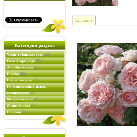
Описание
Категории раздела
(39)
Чайно-гибридные розы
(53)
Розы флорибунда
(6)
Английские розы
(32)
Шрабы
(29)
Плетистые розы
Почвопокровные, патио,
(1)
миниатюрные
(2)
Мускусные розы
(7)
Японские розы
(24)
Новинки