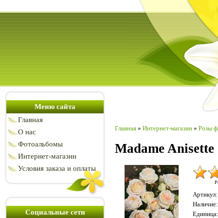
Меню сайта
Главная
Главная
»
Интернет-магазин
»
Розы ф
О нас
Фотоальбомы
Madame Anisette
Интернет-магазин
Условия заказа и оплаты
Р
Артикул
:
Наличие
:
Социальные сети
Единица