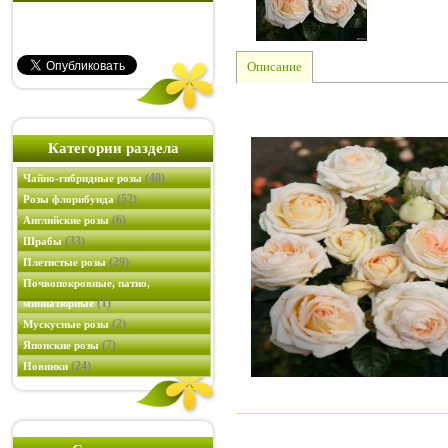
Описание
Категории раздела
(40)
Чайно-гибридные розы
(52)
Розы флорибунда
(6)
Английские розы
(33)
Шрабы
(29)
Плетистые розы
Почвопокровные, патио,
(1)
миниатюрные
(2)
Мускусные розы
(7)
Японские розы
(24)
Новинки