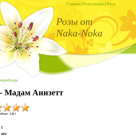
Главная
|
Регистрация
|
Вход
Розы от
Naka-Noka
лорибунда
 - Мадам Анизетт
ейтинг
:
5.0
/
1
1
:
шт.