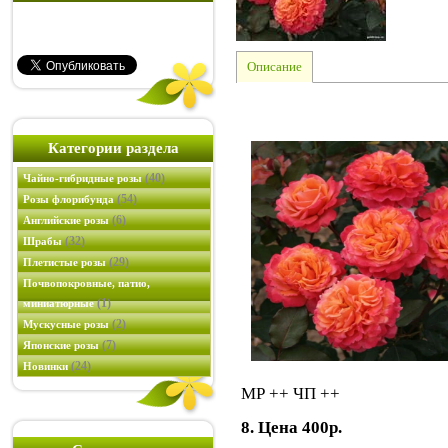
Описание
Категории раздела
(40)
Чайно-гибридные розы
(54)
Розы флорибунда
(6)
Английские розы
(32)
Шрабы
(29)
Плетистые розы
Почвопокровные, патио,
(1)
миниатюрные
(2)
Мускусные розы
(7)
Японские розы
(24)
Новинки
МР ++ ЧП ++
8. Цена 400р.