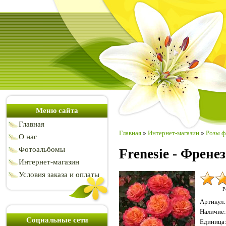
Меню сайта
Главная
Главная
»
Интернет-магазин
»
Розы ф
О нас
Фотоальбомы
Frenesie - Френе
Интернет-магазин
Условия заказа и оплаты
Р
Артикул
:
Наличие
:
Социальные сети
Единица