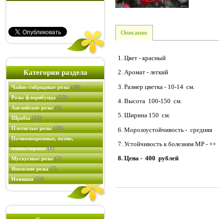
Описание
1. Цвет - красный
Категории раздела
2. Аромат - легкий
3. Размер цветка - 10-14 см.
(40)
Чайно-гибридные розы
(52)
Розы флорибунда
4. Высота 100-150 см.
(6)
Английские розы
5. Ширина 150 см.
(33)
Шрабы
(29)
Плетистые розы
6. Морозоустойчивость - средняя
Почвопокровные, патио,
7. Устойчивость к болезням МР - ++
(1)
миниатюрные
8. Цена - 400 рублей
(2)
Мускусные розы
(7)
Японские розы
(24)
Новинки