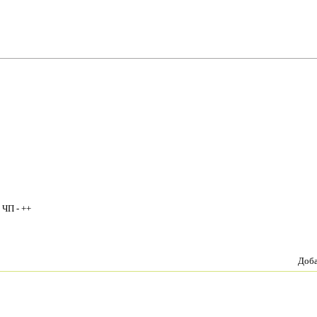
 ЧП - ++
Доб