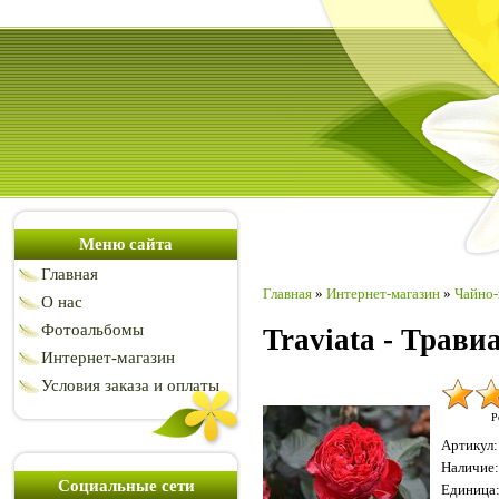
Меню сайта
Главная
Главная
»
Интернет-магазин
»
Чайно-
О нас
Фотоальбомы
Traviata - Трав
Интернет-магазин
Условия заказа и оплаты
Р
Артикул
:
Наличие
:
Социальные сети
Единица