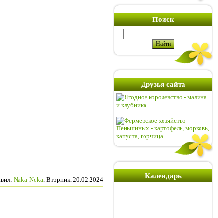
Поиск
Друзья сайта
Календарь
авил
:
Naka-Noka
, Вторник, 20.02.2024