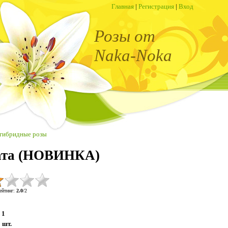
Главная
|
Регистрация
|
Вход
Розы от
Naka-Noka
гибридные розы
иата (НОВИНКА)
ейтинг
:
2.0
/
2
1
:
шт.