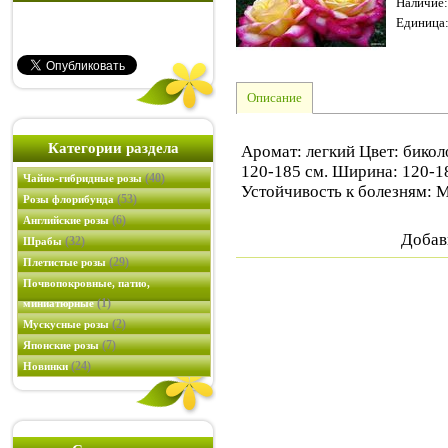
Наличие
:
Единица
Описание
Категории раздела
Аромат: легкий Цвет: бикол
120-185 см. Ширина: 120-1
(40)
Чайно-гибридные розы
Устойчивость к болезням: 
(53)
Розы флорибунда
(6)
Английские розы
Добав
(32)
Шрабы
(29)
Плетистые розы
Почвопокровные, патио,
(1)
миниатюрные
(2)
Мускусные розы
(7)
Японские розы
(24)
Новинки