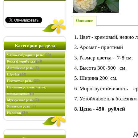
Описание
1. Цвет - кремовый, нежно
Категории раздела
2. Аромат - приятный
(39)
Чайно-гибридные розы
3. Размер цветка - 7-8 см.
(53)
Розы флорибунда
4. Высота 300-500 см.
(6)
Английские розы
(32)
Шрабы
5. Ширина 200 см.
(29)
Плетистые розы
Почвопокровные, патио,
6. Морозоустойчивость - с
(1)
миниатюрные
7. Устойчивость к болезням
(2)
Мускусные розы
(7)
Японские розы
8. Цена - 450 рублей
(24)
Новинки
Д