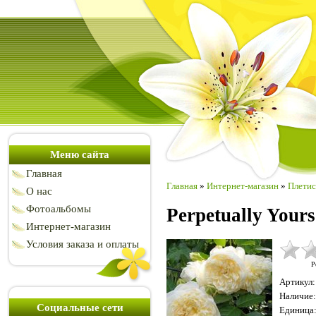
Меню сайта
Главная
Главная
»
Интернет-магазин
»
Плетис
О нас
Фотоальбомы
Perpetually Your
Интернет-магазин
Условия заказа и оплаты
Р
Артикул
:
Наличие
:
Социальные сети
Единица