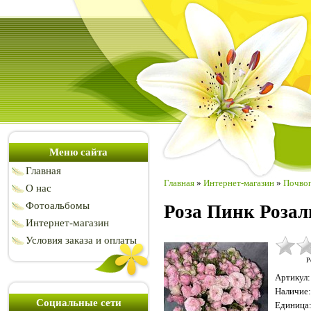
Меню сайта
Главная
Главная
»
Интернет-магазин
»
Почвоп
О нас
Фотоальбомы
Роза Пинк Розали
Интернет-магазин
Условия заказа и оплаты
Р
Артикул
:
Наличие
:
Социальные сети
Единица