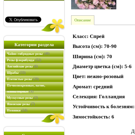
Описание
Класс: Спрей
Категории раздела
Высота (см): 70-90
(40)
Чайно-гибридные розы
Ширина (см): 70
(52)
Розы флорибунда
Диаметр цветка (см): 5-6
(6)
Английские розы
(33)
Шрабы
Цвет: нежно-розовый
(29)
Плетистые розы
Почвопокровные, патио,
Аромат: средний
(1)
миниатюрные
Селекция: Голландия
(2)
Мускусные розы
(7)
Японские розы
Устойчивость к болезням:
(24)
Новинки
Зимостойкость: 6
Д