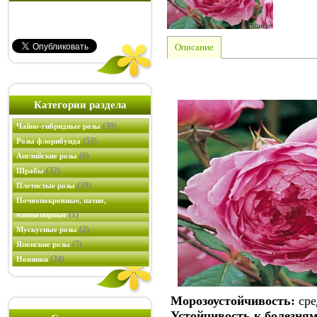
Описание
Категории раздела
(39)
Чайно-гибридные розы
(53)
Розы флорибунда
(6)
Английские розы
(32)
Шрабы
(29)
Плетистые розы
Почвопокровные, патио,
(1)
миниатюрные
(2)
Мускусные розы
(7)
Японские розы
(24)
Новинки
Морозоустойчивость:
сре
Устойчивость к болезням