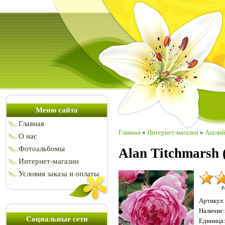
Меню сайта
Главная
Главная
»
Интернет-магазин
»
Англий
О нас
Фотоальбомы
Alan Titchmarsh
Интернет-магазин
Условия заказа и оплаты
Р
Артикул
:
Наличие
:
Социальные сети
Единица